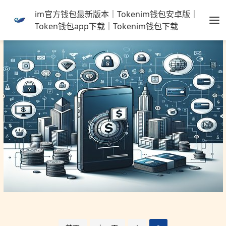
im官方钱包最新版本｜Tokenim钱包安卓版｜
Token钱包app下载｜Tokenim钱包下载